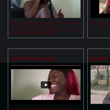
Dany se yon jènn gason kap viv nan kay ak madanm li 
Se Jay ki dormi e
Lala, yon jou Dany leve nan maten li
li invite l sorti
resevwa yon mesaj de travay li,direksyon travay li dil 
travay la fèmen ak koz de maladi...
UNFORTUNATE LOVE
MALGRE 
What is a good relationship? There's real love even 
....