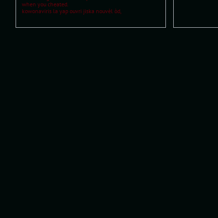
when you cheated.
kowonaviris la yap ouvri jiska nouvèl òd,