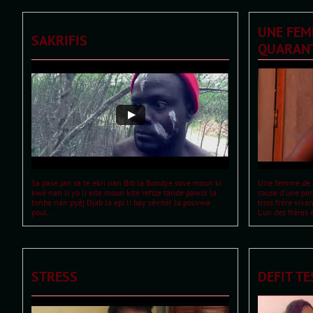
UNE FEM
SAKRIFIS
QUARAN
Sa pase jan sa te ekri nan Bib la Bondye sove moun ki 
Une femme de m
kwè nan li yo li kite moun kite refize tande pawol la 
cause d'une pan
tonbe nan pyèj Djab la epi li bay sèvitèl la pouvwa 
trois frère viva
poul...
L'un des frères 
STRESS
DEFIT TE