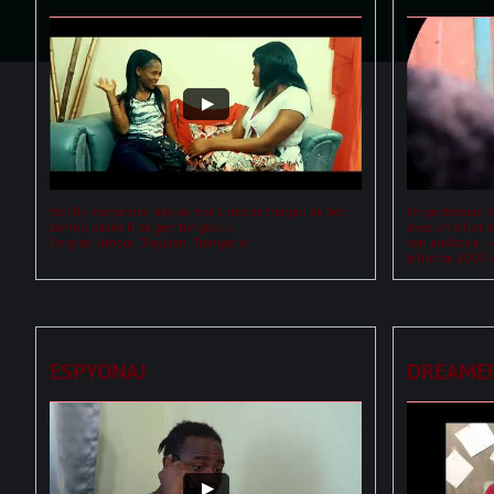
Yon fiy marye nan kay ak maril deside tronpel ak bon 
Un professeur d
zanmil paske li pa gen tan pou li 
avec un billet 
En gros  Amour ,Trayizon ,Tromperie 
son auditoire : «
billet de 1000 
ESPYONAJ
DREAME