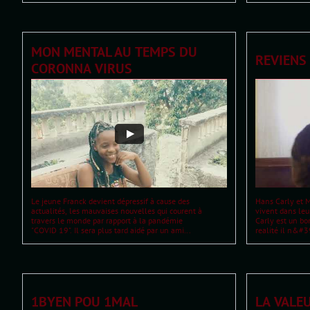
MON MENTAL AU TEMPS DU 
REVIENS
CORONNA VIRUS
Le jeune Franck devient dépressif à cause des
Hans Carly et M
actualités, les mauvaises nouvelles qui courent à
vivent dans leu
travers le monde par rapport à la pandémie
Carly est un bo
"COVID 19". Il sera plus tard aidé par un ami...
realité il n&#3
1BYEN POU 1MAL
LA VALE