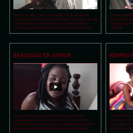
Istwa 2 Kouzen ,youn rele Sandro lot la rele James 
Un frère jumeau
.James tap viv alez juskaske manman l relel poul dil lap 
les filles dans 
voye Sandro vin rete avel lakay la .Dela problem 
n’appuyait guère
komanse pu James,sandro vin mete kay la tet anba...
harcelés
BRAQUAGE EN AMOUR
KONPAS
Nan yon maten, pandan Papa deux jeune fi finn 
 KONPASYON se you film  ki ekri pa ROUDLY SIMON  
vwayage, epi tis è a kise kyrah te vinn renmen yon 
nan ane 12 avri
jeune home sou rezo sosyo yo ki rele Marvensky. Men 
Se you dam ki re
gran sè Kyarah kise Esther pat renmen Marvensky...
you fanmiy rich