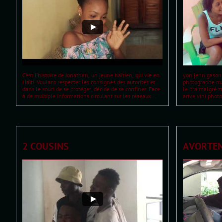
C’est l’histoire de Jonathan, un jeune haïtien, qui vie en 
yon jenn gason k
Haïti. Voulant respecter les consignes des autorités et 
photographe mal
dans le souci de se protéger, décide de se confiner. Face 
le bra malgré z
à de multiple informations circulant sur les réseaux...
arive vini pho
2 COUSINS
AVORTEM