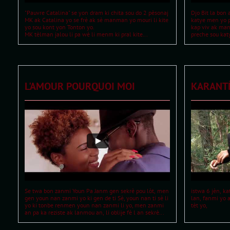
"Pauvre Catalina" se yon dram ki chita sou do 2 pèsonaj 
Djo Bit la bon 
MK ak Catalina yo se frè ak sè manman yo mouri li kite 
katye men yo pa
yo sou kont yon Tonton yo.
kap viv ak manm
MK tèlman jalou li pa wè li menm ki pral kite...
preche sou katy
L'AMOUR POURQUOI MOI
KARANT
Se twa bon zanmi Youn Pa Janm gen sekrè pou lòt, men 
istwa 6 jèn, ka
gen youn nan zanmi yo ki gen de ti Sè, youn nan ti sè li 
lan, fanmi yo a
yo ki tonbe renmen youn nan zanmi li yo, men zanmi 
tèt yo, 
an pa ka reziste ak lanmou an, li oblije fè l an sekrè...